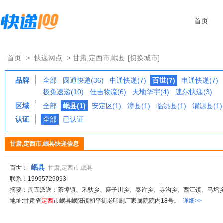
首页
首页
>
快递网点
> 甘肃,定西市,岷县
[切换城市]
品牌
全部
圆通快递(36)
中通快递(7)
百世(7)
申通快递(7)
极兔速递(10)
佳吉物流(6)
天地华宇(4)
速尔快递(3)
区域
全部
岷县(1)
安定区(1)
漳县(1)
临洮县(1)
渭源县(1)
认证
全部
已认证
甘肃,定西市,岷县快递信息
岷县
百世：
甘肃,定西市,岷县
联系：19995729093
摘要：周五派送：茶埠镇、禾驮乡、麻子川乡、秦许乡、寺沟乡、西江镇、马坞乡、申
地址:甘肃省
定西
市岷县岷阳镇和平街老印刷厂家属院院内18号。
详细>>