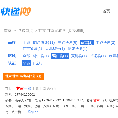
首页
首页
>
快递网点
> 甘肃,甘南,玛曲县
[切换城市]
品牌
全部
圆通快递(11)
中通快递(8)
百世(2)
申通快递(2)
佳吉物流(1)
天地华宇(1)
速尔快递(1)
区域
全部
碌曲县(1)
玛曲县(1)
夏河县(1)
卓尼县(1)
临潭县
认证
全部
已认证
甘肃,甘南,玛曲县快递信息
甘南
一部
百世：
甘肃,甘南,合作市
联系：17794126601
摘要：联系人:张雷。电话:17794126601 18394448917。名称:
甘南
一部。收派范
四路、五路、六路、七路、八路）全境、（西一路、二路、三路、四路、五路）
街、八一街、...
详细>>