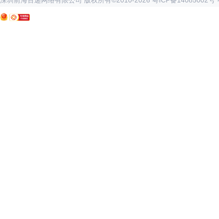
深圳前海百递网络有限公司 版权所有©2010-
2026
粤ICP备14085002号