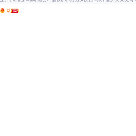
深圳前海百递网络有限公司 版权所有©2010-
2026
粤ICP备14085002号