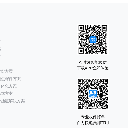
案
案
案
AI时效智能预估
下载APP立即体验
发货方案
地点寄件方案
一体化方案
降本方案
所函证解决方案
专业收件打单
百万快递员都在用