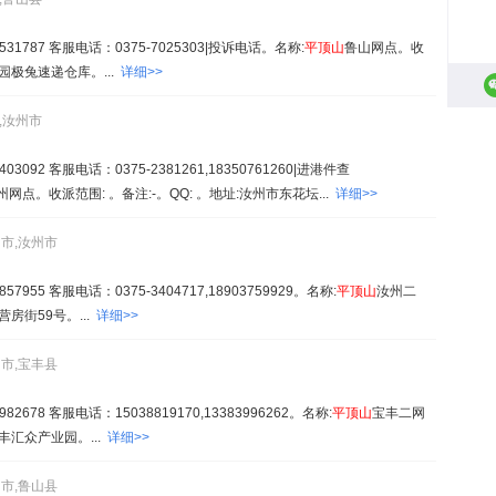
1787 客服电话：0375-7025303|投诉电话。名称:
平顶山
鲁山网点。收
流园极兔速递仓库。...
详细>>
,汝州市
92 客服电话：0375-2381261,18350761260|进港件查
州网点。收派范围: 。备注:-。QQ: 。地址:汝州市东花坛...
详细>>
山市,汝州市
55 客服电话：0375-3404717,18903759929。名称:
平顶山
汝州二
营房街59号。...
详细>>
山市,宝丰县
78 客服电话：15038819170,13383996262。名称:
平顶山
宝丰二网
丰汇众产业园。...
详细>>
山市,鲁山县