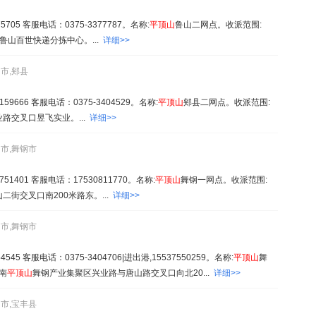
05 客服电话：0375-3377787。名称:
平顶山
鲁山二网点。收派范围:
仓鲁山百世快递分拣中心。...
详细>>
市,郏县
666 客服电话：0375-3404529。名称:
平顶山
郏县二网点。收派范围:
路交叉口昱飞实业。...
详细>>
山市,舞钢市
1401 客服电话：17530811770。名称:
平顶山
舞钢一网点。收派范围:
二街交叉口南200米路东。...
详细>>
山市,舞钢市
5 客服电话：0375-3404706|进出港,15537550259。名称:
平顶山
舞
河南
平顶山
舞钢产业集聚区兴业路与唐山路交叉口向北20...
详细>>
山市,宝丰县