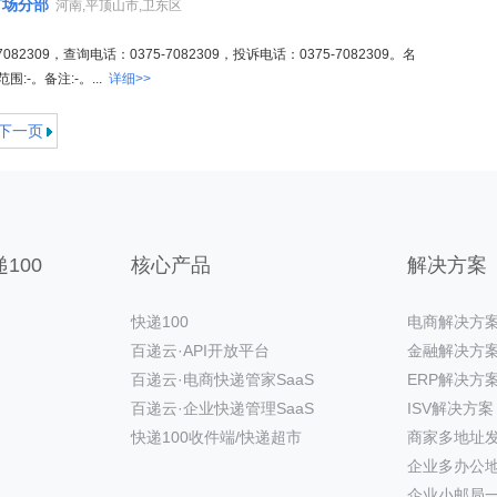
广场分部
河南,平顶山市,卫东区
2309，查询电话：0375-7082309，投诉电话：0375-7082309。名
-。备注:-。...
详细>>
下一页
100
核心产品
解决方案
快递100
电商解决方
百递云·API开放平台
金融解决方
百递云·电商快递管家SaaS
ERP解决方
百递云·企业快递管理SaaS
ISV解决方案
快递100收件端/快递超市
商家多地址
企业多办公
企业小邮局