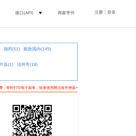
|
注册
登录
接口(API)
商家寄件
德邦(51)
邮政国内(149)
叶县(1)
汝州市(19)
费，即时打印电子面单，快来使用网点收件神器>