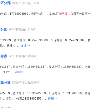
社区分部
河南,平顶山市,卫东区
话：17739028089，投诉电话：-。名称:河南
平顶山
公司五一路五一
矿分部
河南,平顶山市,卫东区
3389，查询电话：0375-7093389，投诉电话：0375-7093389。名
。备注:-。...
详细>>
寄存点
河南,平顶山市,湛河区
1637，查询电话：18864691637，投诉电话：18864691637。名称:
。备注:-。
详细>>
花苑分部
河南,平顶山市,新华区
5359，查询电话：13333905359，投诉电话：13333905359。名称:
注:-。传真:13333905359。...
详细>>