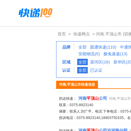
首页
>
快递网点
> 河南,平顶山市
[切
品牌
全部
圆通快递(110)
中通快
安能物流(5)
极兔速递(13)
区域
全部
湛河区(16)
新华区(20
认证
全部
已认证
河南,平顶山市快递信息
河南
平顶山
公司
韵达快递：
河南,平顶山市
联系：0375-8923140
摘要：联系人:刘广平。电话:下单电话：0375-89231
投诉电话：0375-8923140,18903750105。
河南
平顶山
公司沿河路分部
韵达快递：