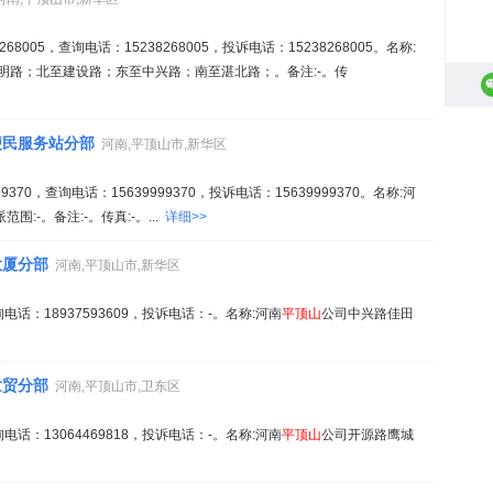
8005，查询电话：15238268005，投诉电话：15238268005。名称:
明路；北至建设路；东至中兴路；南至湛北路；。备注:-。传
便民服务站分部
河南,平顶山市,新华区
370，查询电话：15639999370，投诉电话：15639999370。名称:河
:-。备注:-。传真:-。...
详细>>
大厦分部
河南,平顶山市,新华区
话：18937593609，投诉电话：-。名称:河南
平顶山
公司中兴路佳田
世贸分部
河南,平顶山市,卫东区
话：13064469818，投诉电话：-。名称:河南
平顶山
公司开源路鹰城