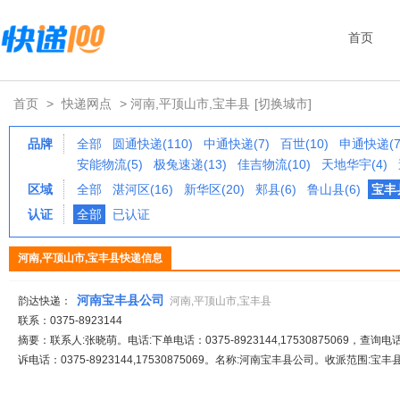
首页
首页
>
快递网点
> 河南,平顶山市,宝丰县
[切换城市]
品牌
全部
圆通快递(110)
中通快递(7)
百世(10)
申通快递(7
安能物流(5)
极兔速递(13)
佳吉物流(10)
天地华宇(4)
区域
全部
湛河区(16)
新华区(20)
郏县(6)
鲁山县(6)
宝丰县
认证
全部
已认证
河南,平顶山市,宝丰县快递信息
河南宝丰县公司
韵达快递：
河南,平顶山市,宝丰县
联系：0375-8923144
摘要：联系人:张晓萌。电话:下单电话：0375-8923144,17530875069，查询电话：03
诉电话：0375-8923144,17530875069。名称:河南宝丰县公司。收派范围:宝丰县