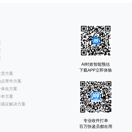
案
案
案
AI时效智能预估
下载APP立即体验
发货方案
地点寄件方案
一体化方案
降本方案
所函证解决方案
专业收件打单
百万快递员都在用