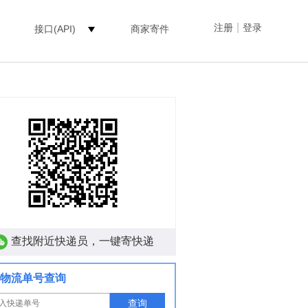
|
注册
登录
接口(API)
商家寄件
查找附近快递员，一键寄快递
物流单号查询
查询