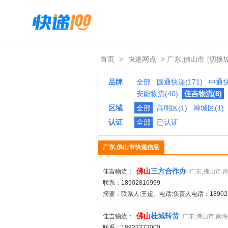
首页
>
快递网点
> 广东,佛山市
[切换
品牌
全部
圆通快递(171)
中通快
安能物流(40)
佳吉物流(8)
区域
全部
高明区(1)
禅城区(1)
认证
全部
已认证
广东,佛山市快递信息
佛山
三方合作办
佳吉物流：
广东,佛山市,
联系：18902816999
摘要：联系人:王超。电话:负责人电话：189028
佛山
桂城转货
佳吉物流：
广东,佛山市,南
联系：18922272000