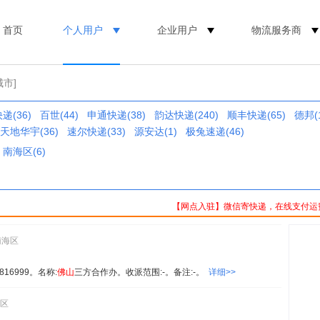
首页
个人用户
企业用户
物流服务商
城市]
递(36)
百世(44)
申通快递(38)
韵达快递(240)
顺丰快递(65)
德邦(1
天地华宇(36)
速尔快递(33)
源安达(1)
极兔速递(46)
南海区(6)
【网点入驻】微信寄快递，在线支付运
南海区
16999。名称:
佛山
三方合作办。收派范围:-。备注:-。
详细>>
海区