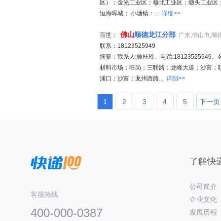
区）；金光工业区；穆北工业区；塘头工业区
恒海晖城；.小塘镇：...
详细>>
佛山
顺德龙江分部
百世：
广东,佛山市,顺
联系：18123525949
摘要：联系人:曾桂玲。电话:18123525949。
材料市场；旺岗；三联路；龙峰大道；沙富；
涌口；沙富；龙州西路...
详细>>
1
2
3
4
5
下一页
了解快递
公司简介
客服热线
企业文化
400-000-0387
发展历程