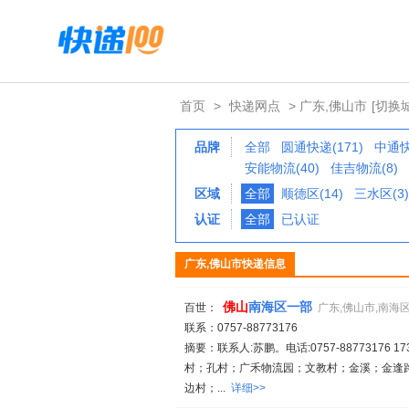
首页
>
快递网点
> 广东,佛山市
[切换
品牌
全部
圆通快递(171)
中通快
安能物流(40)
佳吉物流(8)
区域
全部
顺德区(14)
三水区(3)
认证
全部
已认证
广东,佛山市快递信息
佛山
南海区一部
百世：
广东,佛山市,南海
联系：0757-88773176
摘要：联系人:苏鹏。电话:0757-88773176 17
村；孔村；广禾物流园；文教村；金溪；金逢
边村；...
详细>>