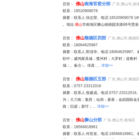
佛山
南海官窑分部
百世：
广东,佛山市,南
联系：18520909078
摘要：联系人:张志荣。电话:18520909078 189
。地址:
佛山
市南海区狮山镇桃园东路88号慧泉
佛山
顺德区四部
百世：
广东,佛山市,顺德
联系：18064625987
摘要：联系人:郭清华。电话:18064625987。
职中；威鸿家具城；鹭州村；大罗村；道教村
城；。备注:-。传真: ...
详细>>
佛山
顺德区五部
百世：
广东,佛山市,顺德
联系：0757-23312016
摘要：联系人:曾建成。电话:0757-23312016
兴；大刀南；集胜；仙洞；麦基；金錩国际金
路；旧虚；新圩；...
详细>>
佛山
狮山分部
百世：
广东,佛山市,南海区
联系：18566818961
摘要：联系人:何世发。电话:18566818961。