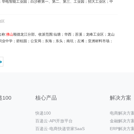
；华电智能工业园；白沙桥第一、第二、第三、工业园；招大工业区；中
德区
名称:
佛山
顺德龙江分部。收派范围:仙塘；华西；苏溪；龙峰工业区；龙山
职业中学；碧桂园；公安局；东海；东头；南坑；左滩；亚洲材料市场；
100
核心产品
解决方案
快递100
电商解决方
百递云·API开放平台
金融解决方
百递云·电商快递管家SaaS
ERP解决方