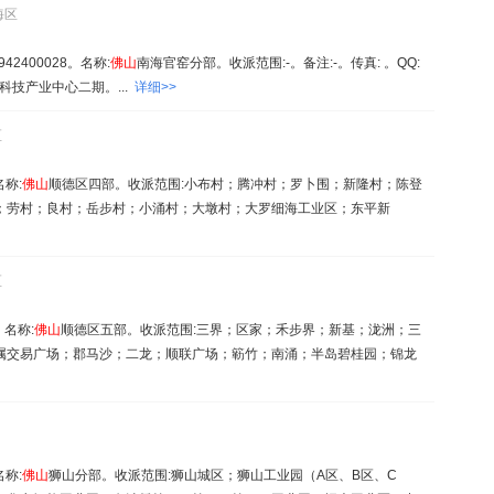
海区
42400028。名称:
佛山
南海官窑分部。收派范围:-。备注:-。传真: 。QQ:
科技产业中心二期。...
详细>>
区
名称:
佛山
顺德区四部。收派范围:小布村；腾冲村；罗卜围；新隆村；陈登
；劳村；良村；岳步村；小涌村；大墩村；大罗细海工业区；东平新
区
。名称:
佛山
顺德区五部。收派范围:三界；区家；禾步界；新基；泷洲；三
属交易广场；郡马沙；二龙；顺联广场；簕竹；南涌；半岛碧桂园；锦龙
名称:
佛山
狮山分部。收派范围:狮山城区；狮山工业园（A区、B区、C