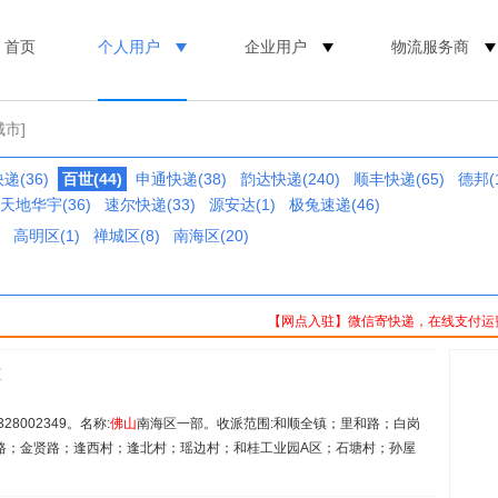
首页
个人用户
企业用户
物流服务商
城市]
递(36)
百世(44)
申通快递(38)
韵达快递(240)
顺丰快递(65)
德邦(1
天地华宇(36)
速尔快递(33)
源安达(1)
极兔速递(46)
高明区(1)
禅城区(8)
南海区(20)
【网点入驻】微信寄快递，在线支付运
区
328002349。名称:
佛山
南海区一部。收派范围:和顺全镇；里和路；白岗
路；金贤路；逢西村；逢北村；瑶边村；和桂工业园A区；石塘村；孙屋