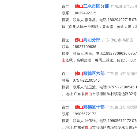
佛山
三水市区分部
百世：
广东,佛山市,三
联系：18029492715
摘要：联系人:廖乐昌。电话:18029492715 0757-
镇（白坭人民一至四路；黄金路；黄金大道；新
佛山
高明分部
百世：
广东,佛山市,高明区
联系：18927709636
摘要：联系人:关泉。电话:18927709636 0757-8
山
监狱；高明监狱：每周二派送。传真: 。QQ: 
佛山
顺德区六部
百世：
广东,佛山市,顺德
联系：0757-22100545
摘要：联系人:胡卫波。电话:0757-22100545 1
。地址:广东省
佛山
市顺德区陈村镇南边路32号。
佛山
顺德区十部
百世：
广东,佛山市,顺德
联系：19905672172
摘要：联系人:叶伟强。电话:19905672172 075
。地址:广东省
佛山
市顺德区杏坛镇罗水大道2号。