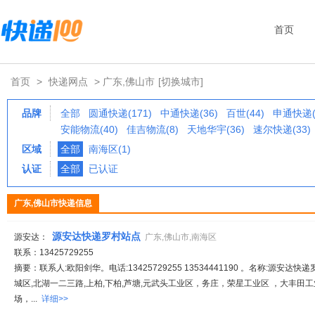
首页
首页
>
快递网点
> 广东,佛山市
[切换城市]
品牌
全部
圆通快递(171)
中通快递(36)
百世(44)
申通快递(
安能物流(40)
佳吉物流(8)
天地华宇(36)
速尔快递(33)
区域
全部
南海区(1)
认证
全部
已认证
广东,佛山市快递信息
源安达快递罗村站点
源安达：
广东,佛山市,南海区
联系：13425729255
摘要：联系人:欧阳剑华。电话:13425729255 13534441190 。名称:源安
城区,北湖一二三路,上柏,下柏,芦塘,元武头工业区，务庄，荣星工业区 ，大丰
场，...
详细>>