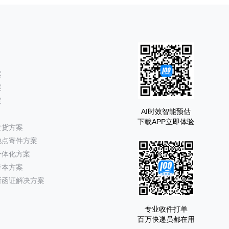
案
案
案
AI时效智能预估
下载APP立即体验
发货方案
地点寄件方案
一体化方案
降本方案
所函证解决方案
专业收件打单
百万快递员都在用