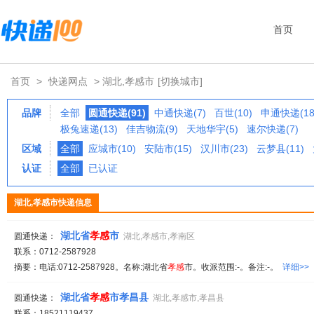
首页
首页
>
快递网点
> 湖北,孝感市
[切换城市]
品牌
全部
圆通快递(91)
中通快递(7)
百世(10)
申通快递(18
极兔速递(13)
佳吉物流(9)
天地华宇(5)
速尔快递(7)
区域
全部
应城市(10)
安陆市(15)
汉川市(23)
云梦县(11)
认证
全部
已认证
湖北,孝感市快递信息
湖北省
孝
感
市
圆通快递：
湖北,孝感市,孝南区
联系：0712-2587928
摘要：电话:0712-2587928。名称:湖北省
孝
感
市。收派范围:-。备注:-。
详细>>
湖北省
孝
感
市孝昌县
圆通快递：
湖北,孝感市,孝昌县
联系：18521119437