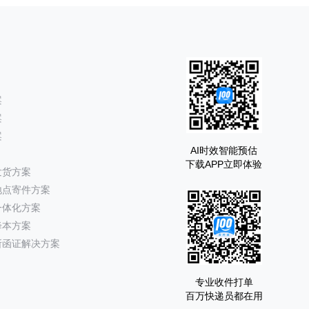
案
案
案
AI时效智能预估
下载APP立即体验
发货方案
地点寄件方案
一体化方案
降本方案
所函证解决方案
专业收件打单
百万快递员都在用