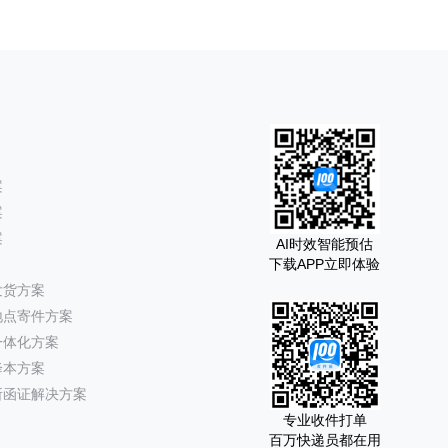
案
案
案
AI时效智能预估
下载APP立即体验
发货方案
地点寄件方案
一体化方案
降本方案
所函证解决方案
专业收件打单
百万快递员都在用