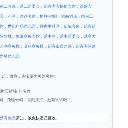
第二分局
，
菖二居委会
，
绍兴尚客快捷宾馆
，
百盛宾
天一小区
，
达达客房
，
恒联·锦园
，
锦尚酒店
，
绍兴工
馆
，
世纪广场幼儿园
，
钟家甲社区
，
佰碗客房
，
绍兴益
际华城
，
象豪商务宾馆
，
菖中村
，
菖中居委会
，
越商大
万利商务楼
，
金科商务楼
，
绍兴市质监局
，
绍兴国际财
之星幼儿园
0元起，微商，淘宝量大可以私聊
通“王鲜强”的名片
码，免输号码，立刻拨打，赶紧试试吧！
禁寄物品
需知，以免快递员拒收。