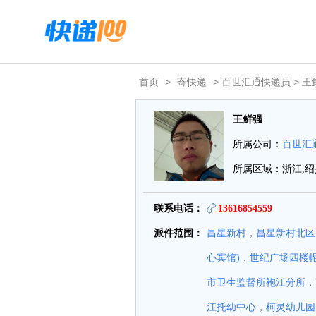
首页
>
寄快递
> 百世汇通快递员 > 王
王鲜强
所属公司：
百世汇
所属区域：浙江,绍
联系电话：
13616854559
派件范围：
昌星新村
，
昌星新村北区
心宾馆)
，
世纪广场四楼
市卫生监督所袍江分所
，
江托幼中心
，
柯灵幼儿园