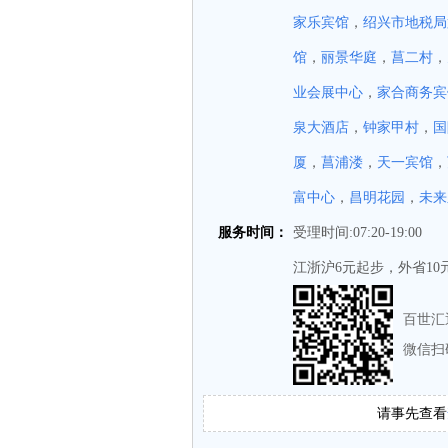
家乐宾馆
，
绍兴市地税局
馆
，
丽景华庭
，
菖二村
，
业会展中心
，
家合商务宾
泉大酒店
，
钟家甲村
，
国
厦
，
菖浦溇
，
天一宾馆
，
富中心
，
昌明花园
，
未来
服务时间：
受理时间:07:20-19:00
江浙沪6元起步，外省1
百世汇
微信扫
请事先查看