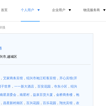
首页
个人用户
企业用户
物流服务商
鲜强
通
兴市,越城区
，
艾家商务宾馆
，
绍兴市袍江旺客宾馆
，
开心宾馆(开
帽子世界
，
一一新大酒店
，
百安花园
，
寺东小区
，
绍兴
南星居委会
，
南星村
，
益泉百货大厦
，
金桥商务楼
，
袍
，
昌星新村南区
，
百兴花园
，
百乐花园
，
翔光宾馆
，
农