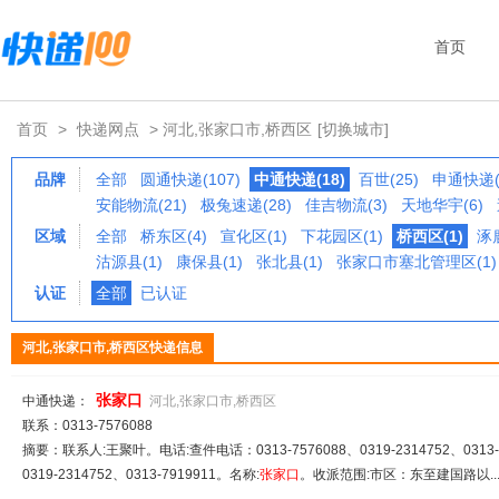
首页
首页
>
快递网点
> 河北,张家口市,桥西区
[切换城市]
品牌
全部
圆通快递(107)
中通快递(18)
百世(25)
申通快递(
安能物流(21)
极兔速递(28)
佳吉物流(3)
天地华宇(6)
区域
全部
桥东区(4)
宣化区(1)
下花园区(1)
桥西区(1)
涿鹿
沽源县(1)
康保县(1)
张北县(1)
张家口市塞北管理区(1)
认证
全部
已认证
河北,张家口市,桥西区快递信息
张家
口
中通快递：
河北,张家口市,桥西区
联系：0313-7576088
摘要：联系人:王聚叶。电话:查件电话：0313-7576088、0319-2314752、0313-
0319-2314752、0313-7919911。名称:
张家
口
。收派范围:市区：东至建国路以..