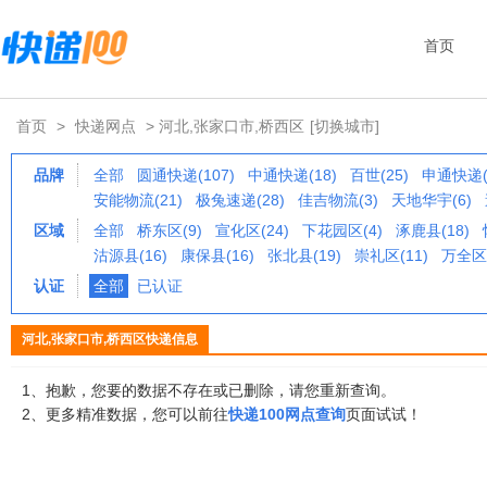
首页
首页
>
快递网点
> 河北,张家口市,桥西区
[切换城市]
品牌
全部
圆通快递(107)
中通快递(18)
百世(25)
申通快递(
安能物流(21)
极兔速递(28)
佳吉物流(3)
天地华宇(6)
区域
全部
桥东区(9)
宣化区(24)
下花园区(4)
涿鹿县(18)
沽源县(16)
康保县(16)
张北县(19)
崇礼区(11)
万全区(
认证
全部
已认证
河北,张家口市,桥西区快递信息
1、抱歉，您要的数据不存在或已删除，请您重新查询。
2、更多精准数据，您可以前往
快递100网点查询
页面试试！