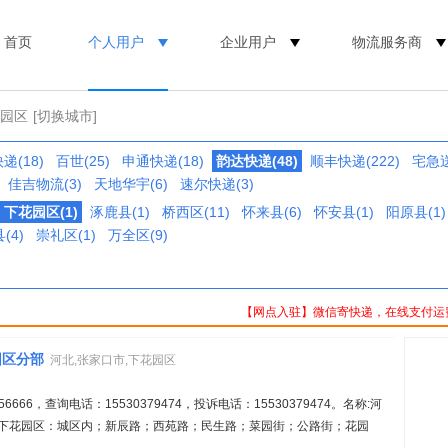
首页
个人用户
企业用户
物流服务商
花园区
[切换城市]
递(18)
百世(25)
申通快递(18)
韵达快递(48)
顺丰快递(222)
宅急送
佳吉物流(3)
天地华宇(6)
速尔快递(3)
下花园区(1)
涿鹿县(1)
桥西区(11)
怀来县(6)
怀安县(1)
阳原县(1)
(4)
崇礼区(1)
万全区(9)
【网点入驻】微信寄快递，在线支付运
园区分部
河北,张家口市,下花园区
666，查询电话：15530379474，投诉电话：15530379474。名称:河
:下花园区：城区内；新辰路；西苑路；民生路；菜园街；公路街；花园