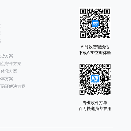
案
案
案
AI时效智能预估
下载APP立即体验
发货方案
地点寄件方案
一体化方案
降本方案
所函证解决方案
专业收件打单
百万快递员都在用