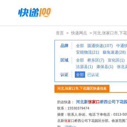
首页
>
快递网点
> 河北,张家口市,下
品牌
全部
圆通快递(107)
中通快
安能物流(21)
极兔速递(28)
区域
全部
桥东区(7)
宣化区(1)
沽源县(1)
康保县(1)
张北县
认证
全部
已认证
河北,张家口市,下花园区快递信息
河北新
张家
口
桥西公司下花
韵达快递：
联系：15530379474
摘要：联系人:孙岩。电话:下单电话：0313-5056
北新
张家
口
桥西公司下花园区分部。收派范围