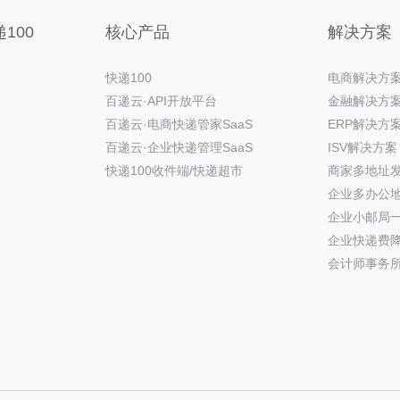
100
核心产品
解决方案
快递100
电商解决方
百递云·API开放平台
金融解决方
百递云·电商快递管家SaaS
ERP解决方
百递云·企业快递管理SaaS
ISV解决方案
快递100收件端/快递超市
商家多地址
企业多办公
企业小邮局
企业快递费
会计师事务