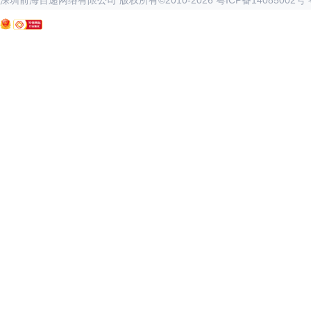
深圳前海百递网络有限公司 版权所有©2010-
2026
粤ICP备14085002号