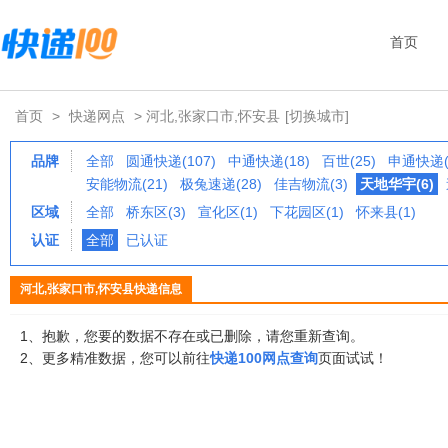
首页
首页
>
快递网点
> 河北,张家口市,怀安县
[切换城市]
品牌
全部
圆通快递(107)
中通快递(18)
百世(25)
申通快递(
安能物流(21)
极兔速递(28)
佳吉物流(3)
天地华宇(6)
区域
全部
桥东区(3)
宣化区(1)
下花园区(1)
怀来县(1)
认证
全部
已认证
河北,张家口市,怀安县快递信息
1、抱歉，您要的数据不存在或已删除，请您重新查询。
2、更多精准数据，您可以前往
快递100网点查询
页面试试！