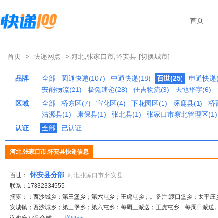
首页
首页
>
快递网点
> 河北,张家口市,怀安县
[切换城市]
品牌
全部
圆通快递(107)
中通快递(18)
百世(25)
申通快递(
安能物流(21)
极兔速递(28)
佳吉物流(3)
天地华宇(6)
区域
全部
桥东区(7)
宣化区(4)
下花园区(1)
涿鹿县(1)
桥西
沽源县(1)
康保县(1)
张北县(1)
张家口市察北管理区(1)
认证
全部
已认证
河北,张家口市,怀安县快递信息
怀安县分部
百世：
河北,张家口市,怀安县
联系：17832334555
摘要：；西沙城乡；第三堡乡；第六屯乡；王虎屯乡；。备注:渡口堡乡；太平庄
安城镇；西沙城乡；第三堡乡；第六屯乡：每周三派送；王虎屯乡：每周日派送。传真: