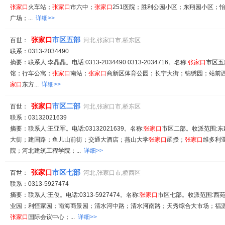
张家
口
火车站；
张家
口
市六中；
张家
口
251医院；胜利公园小区；东翔园小区；
广场；...
详细>>
张家
口
市区五部
百世：
河北,张家口市,桥东区
联系：0313-2034490
摘要：联系人:李晶晶。电话:0313-2034490 0313-2034716。名称:
张家
口
市区五
馆；行车公寓；
张家
口
南站；
张家
口
商新区体育公园；长宁大街；锦绣园；站前
家
口
东方...
详细>>
张家
口
市区二部
百世：
河北,张家口市,桥东区
联系：03132021639
摘要：联系人:王亚军。电话:03132021639。名称:
张家
口
市区二部。收派范围:
大街；建国路；鱼儿山前街；交通大酒店；燕山大学
张家
口
函授；
张家
口
维多利
院；河北建筑工程学院；...
详细>>
张家
口
市区七部
百世：
河北,张家口市,桥西区
联系：0313-5927474
摘要：联系人:王俊。电话:0313-5927474。名称:
张家
口
市区七部。收派范围:西
业园；利恒家园；南海商景园；清水河中路；清水河南路；天秀综合大市场；福
张家
口
国际会议中心；...
详细>>