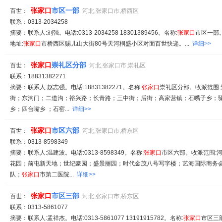
张家
口
市区一部
百世：
河北,张家口市,桥西区
联系：0313-2034258
摘要：联系人:刘强。电话:0313-2034258 18301389456。名称:
张家
口
市区一部。
地址:
张家
口
市桥西区赐儿山大街80号天河桐盛小区对面百世快递。...
详细>>
张家
口
崇礼区分部
百世：
河北,张家口市,崇礼区
联系：18831382271
摘要：联系人:赵志强。电话:18831382271。名称:
张家
口
崇礼区分部。收派范围
街；东沟门；二道沟；裕兴路；长青路；三中街；后街；高家营镇；石嘴子乡；
乡；四台嘴乡 ；石窑...
详细>>
张家
口
市区六部
百世：
河北,张家口市,桥东区
联系：0313-8598349
摘要：联系人:温建波。电话:0313-8598349。名称:
张家
口
市区六部。收派范围:
花园；前屯新天地；世纪豪园；盛景丽园；时代金茂八号写字楼；艺海国际商务
队；
张家
口
市第二医院...
详细>>
张家
口
市区三部
百世：
河北,张家口市,桥东区
联系：0313-5861077
摘要：联系人:孟祥杰。电话:0313-5861077 13191915782。名称:
张家
口
市区三