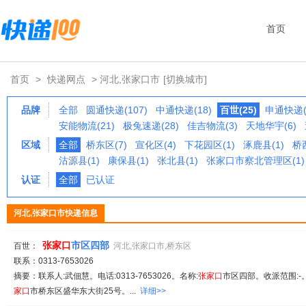
首页
首页
>
快递网点
> 河北,张家口市
[切换城市]
品牌
全部
圆通快递(107)
中通快递(18)
百世(25)
申通快递(
安能物流(21)
极兔速递(28)
佳吉物流(3)
天地华宇(6)
区域
全部
桥东区(7)
宣化区(4)
下花园区(1)
涿鹿县(1)
桥西
沽源县(1)
康保县(1)
张北县(1)
张家口市察北管理区(1)
认证
全部
已认证
河北,张家口市快递信息
张家
口
市区四部
百世：
河北,张家口市,桥东区
联系：0313-7653026
摘要：联系人:武佃慧。电话:0313-7653026。名称:
张家
口
市区四部。收派范围:-。
家
口
市桥东区盛华东大街25号。...
详细>>