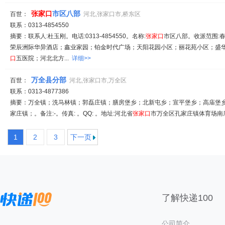
张家
口
市区八部
百世：
河北,张家口市,桥东区
联系：0313-4854550
摘要：联系人:杜玉刚。电话:0313-4854550。名称:
张家
口
市区八部。收派范围:
荣辰洲际华异酒店；鑫业家园；铂金时代广场；天阳花园小区；丽花苑小区；盛
口
五医院；河北北方...
详细>>
万全县分部
百世：
河北,张家口市,万全区
联系：0313-4877386
摘要：万全镇；洗马林镇；郭磊庄镇；膳房堡乡；北新屯乡；宣平堡乡；高庙堡乡
家庄镇；。备注:-。传真: 。QQ: 。地址:河北省
张家
口
市万全区孔家庄镇体育场南底商
1
2
3
下一页
了解快递100
公司简介