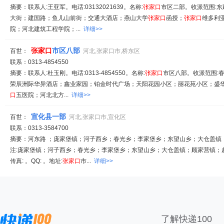
摘要：联系人:王亚军。电话:03132021639。名称:
张家
口
市区二部。收派范围:
大街；建国路；鱼儿山前街；交通大酒店；燕山大学
张家
口
函授；
张家
口
维多利
院；河北建筑工程学院；...
详细>>
张家
口
市区八部
百世：
河北,张家口市,桥东区
联系：0313-4854550
摘要：联系人:杜玉刚。电话:0313-4854550。名称:
张家
口
市区八部。收派范围:
荣辰洲际华异酒店；鑫业家园；铂金时代广场；天阳花园小区；丽花苑小区；盛
口
五医院；河北北方...
详细>>
宣化县一部
百世：
河北,张家口市,宣化区
联系：0313-3584700
摘要：河东路 ；庞家堡镇；河子西乡；春光乡；李家堡乡；东望山乡；大仓盖镇
注:庞家堡镇；河子西乡；春光乡；李家堡乡；东望山乡；大仓盖镇；顾家营镇；
传真: 。QQ: 。地址:
张家
口
市...
详细>>
了解快递100