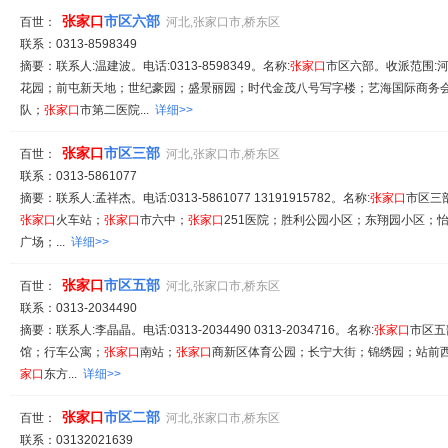
张家
口
市区六部
百世：
河北,张家口市,桥东区
联系：0313-8598349
摘要：联系人:温建波。电话:0313-8598349。名称:
张家
口
市区六部。收派范围:
花园；前屯新天地；世纪豪园；盛景丽园；时代金茂八号写字楼；艺海国际商务
队；
张家
口
市第二医院...
详细>>
张家
口
市区三部
百世：
河北,张家口市,桥东区
联系：0313-5861077
摘要：联系人:孟祥杰。电话:0313-5861077 13191915782。名称:
张家
口
市区三
张家
口
火车站；
张家
口
市六中；
张家
口
251医院；胜利公园小区；东翔园小区；
广场；...
详细>>
张家
口
市区五部
百世：
河北,张家口市,桥东区
联系：0313-2034490
摘要：联系人:李晶晶。电话:0313-2034490 0313-2034716。名称:
张家
口
市区五
馆；行车公寓；
张家
口
南站；
张家
口
商新区体育公园；长宁大街；锦绣园；站前
家
口
东方...
详细>>
张家
口
市区二部
百世：
河北,张家口市,桥东区
联系：03132021639