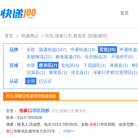
首页
首页
>
快递网点
> 河北,张家口市,桥东区
[切换城市]
品牌
全部
圆通快递(107)
中通快递(18)
百世(25)
申通快递(
安能物流(21)
极兔速递(28)
佳吉物流(3)
天地华宇(6)
区域
全部
桥东区(7)
宣化区(4)
下花园区(1)
涿鹿县(1)
桥西
沽源县(1)
康保县(1)
张北县(1)
张家口市察北管理区(1)
认证
全部
已认证
河北,张家口市,桥东区快递信息
张家
口
市区四部
百世：
河北,张家口市,桥东区
联系：0313-7653026
摘要：联系人:武佃慧。电话:0313-7653026。名称:
张家
口
市区四部。收派范围:-。
家
口
市桥东区盛华东大街25号。...
详细>>