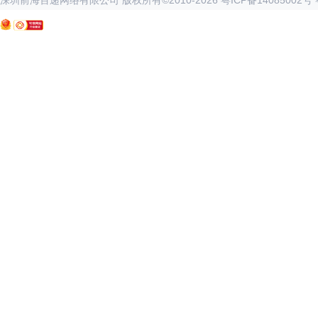
深圳前海百递网络有限公司 版权所有©2010-
2026
粤ICP备14085002号