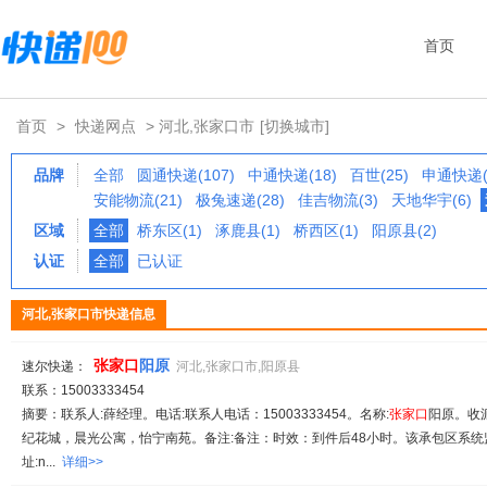
首页
首页
>
快递网点
> 河北,张家口市
[切换城市]
品牌
全部
圆通快递(107)
中通快递(18)
百世(25)
申通快递(
安能物流(21)
极兔速递(28)
佳吉物流(3)
天地华宇(6)
区域
全部
桥东区(1)
涿鹿县(1)
桥西区(1)
阳原县(2)
认证
全部
已认证
河北,张家口市快递信息
张家
口
阳原
速尔快递：
河北,张家口市,阳原县
联系：15003333454
摘要：联系人:薛经理。电话:联系人电话：15003333454。名称:
张家
口
阳原。收
纪花城，晨光公寓，怡宁南苑。备注:备注：时效：到件后48小时。该承包区系统监控
址:n...
详细>>