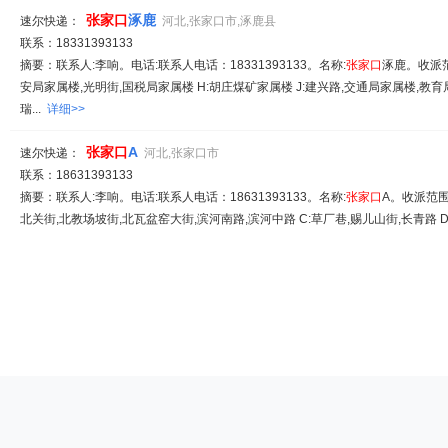
张家
口
涿鹿
速尔快递：
河北,张家口市,涿鹿县
联系：18331393133
摘要：联系人:李响。电话:联系人电话：18331393133。名称:
张家
口
涿鹿。收派范
安局家属楼,光明街,国税局家属楼 H:胡庄煤矿家属楼 J:建兴路,交通局家属楼,教育
瑞...
详细>>
张家
口
A
速尔快递：
河北,张家口市
联系：18631393133
摘要：联系人:李响。电话:联系人电话：18631393133。名称:
张家
口
A。收派范围:
北关街,北教场坡街,北瓦盆窑大街,滨河南路,滨河中路 C:草厂巷,赐儿山街,长青路 D