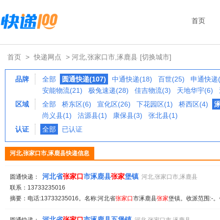
首页
首页
>
快递网点
> 河北,张家口市,涿鹿县
[切换城市]
品牌
全部
圆通快递(107)
中通快递(18)
百世(25)
申通快递(
安能物流(21)
极兔速递(28)
佳吉物流(3)
天地华宇(6)
区域
全部
桥东区(6)
宣化区(26)
下花园区(1)
桥西区(4)
涿
尚义县(1)
沽源县(1)
康保县(3)
张北县(1)
认证
全部
已认证
河北,张家口市,涿鹿县快递信息
河北省
张家
口
市涿鹿县
张家
堡镇
圆通快递：
河北,张家口市,涿鹿县
联系：13733235016
摘要：电话:13733235016。名称:河北省
张家
口
市涿鹿县
张家
堡镇。收派范围:-。
河北省
张家
口
市涿鹿县五堡镇