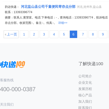
河北盐山县公司千童便民寄存点分部
韵达快递：
河北,沧州市,盐山县
联系：13393396774
摘要：联系人:黄荣富。电话:下单电话：-，查询电话：13393396774，投诉电
存点分部。收派范围:-。备注:-。传真:-。
详细>>
上一页
1
2
3
4
5
6
7
8
9
了解快递100
公司简介
客服热线
企业文化
400-000-0387
发展历程
核心产品
加入我们
关注我们
联系我们