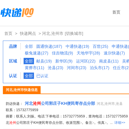
首页
首页
>
快递网点
> 河北,沧州市
[切换城市]
品牌
全部
圆通快递(187)
中通快递(19)
百世(25)
申通快递(
极兔速递(27)
佳吉物流(9)
天地华宇(28)
速尔快递(7)
区域
全部
献县(19)
新华区(9)
运河区(22)
南皮县(11)
吴桥
黄骅市(11)
沧县(23)
河间市(23)
泊头市(17)
任丘市(2
认证
全部
已认证
河北,沧州市快递信息
河北
沧州
公司郭庄子KH便民寄存点分部
韵达快递：
河北,沧州市,沧县
联系：15732775959
摘要：联系人:刘振。电话:下单电话：15732775959，查询电话：15732775959
北
沧州
公司郭庄子KH便民寄存点分部。收派范围:-。备注:-。传真:-。...
详细>>