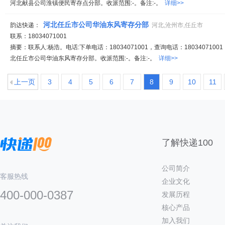
河北献县公司淮镇便民寄存点分部。收派范围:-。备注:-。
详细>>
河北任丘市公司华油东风寄存分部
韵达快递：
河北,沧州市,任丘市
联系：18034071001
摘要：联系人:杨浩。电话:下单电话：18034071001，查询电话：18034071001
北任丘市公司华油东风寄存分部。收派范围:-。备注:-。
详细>>
上一页
3
4
5
6
7
8
9
10
11
了解快递100
公司简介
客服热线
企业文化
400-000-0387
发展历程
核心产品
加入我们