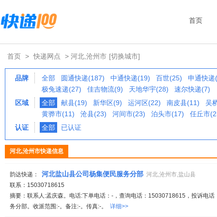
首页
首页
>
快递网点
> 河北,沧州市
[切换城市]
品牌
全部
圆通快递(187)
中通快递(19)
百世(25)
申通快递(
极兔速递(27)
佳吉物流(9)
天地华宇(28)
速尔快递(7)
区域
全部
献县(19)
新华区(9)
运河区(22)
南皮县(11)
吴桥
黄骅市(11)
沧县(23)
河间市(23)
泊头市(17)
任丘市(2
认证
全部
已认证
河北,沧州市快递信息
河北盐山县公司杨集便民服务分部
韵达快递：
河北,沧州市,盐山县
联系：15030718615
摘要：联系人:孟庆森。电话:下单电话：-，查询电话：15030718615，投诉电
务分部。收派范围:-。备注:-。传真:-。
详细>>