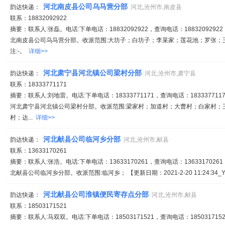
河北南皮县公司乌马营分部
韵达快递：
河北,沧州市,南皮县
联系：18832092922
摘要：联系人:张磊。电话:下单电话：18832092922，查询电话：18832092922
北南皮县公司乌马营分部。收派范围:大坊子；白坊子；李杲家；莲花池；罗张；
注:-。
详细>>
河北肃宁县河北镇公司梁村分部
韵达快递：
河北,沧州市,肃宁县
联系：18333771171
摘要：联系人:刘地雷。电话:下单电话：18333771171，查询电话：1833377117
河北肃宁县河北镇公司梁村分部。收派范围:梁家村；加道村；大曹村；白家村；
村；达...
详细>>
河北献县公司临河乡分部
韵达快递：
河北,沧州市,献县
联系：13633170261
摘要：联系人:张浩。电话:下单电话：13633170261，查询电话：13633170261
北献县公司临河乡分部。收派范围:临河乡； 【更新日期：2021-2-20 11:24:34_Y
河北献县公司淮镇便民寄存点分部
韵达快递：
河北,沧州市,献县
联系：18503171521
摘要：联系人:马双双。电话:下单电话：18503171521，查询电话：1850317152