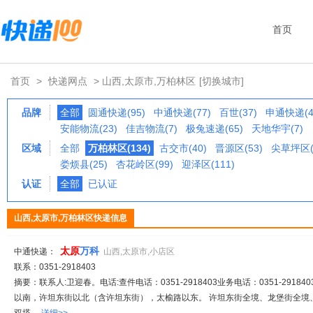
首页
首页
>
快递网点
> 山西,太原市,万柏林区
[切换城市]
品牌
全部
圆通快递(95)
中通快递(77)
百世(37)
申通快递(4
安能物流(23)
佳吉物流(7)
极兔速递(65)
天地华宇(7)
区域
全部
万柏林区(134)
古交市(40)
晋源区(53)
尖草坪区(
娄烦县(25)
杏花岭区(99)
迎泽区(111)
认证
全部
已认证
山西,太原市,万柏林区快递信息
太原
万科
中通快递：
山西,太原市,小店区
联系：0351-2918403
摘要：联系人:卫迎春。电话:查件电话：0351-2918403业务电话：0351-291840
以南，许坦东街以北（含许坦东街），太榆路以东。 许坦东街全境、龙堡街全境