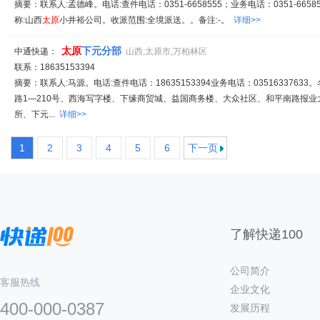
摘要：联系人:孟德峰。电话:查件电话：0351-6658555；业务电话：0351-66585
称:山西
太原
小井裕公司。收派范围:全境派送。。备注:-。
详细>>
太原
下元分部
中通快递：
山西,太原市,万柏林区
联系：18635153394
摘要：联系人:马源。电话:查件电话：18635153394业务电话：03516337633。
路1—210号、西海写字楼、下缘商贸城、益国商务楼、大众社区、和平南路报
所、下元...
详细>>
1
2
3
4
5
6
下一页
了解快递100
公司简介
客服热线
企业文化
400-000-0387
发展历程