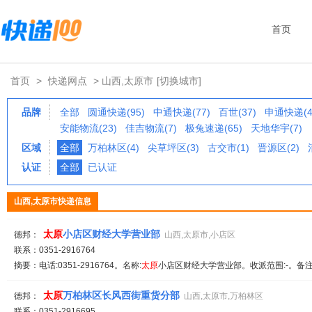
首页
首页
>
快递网点
> 山西,太原市
[切换城市]
品牌
全部
圆通快递(95)
中通快递(77)
百世(37)
申通快递(4
安能物流(23)
佳吉物流(7)
极兔速递(65)
天地华宇(7)
区域
全部
万柏林区(4)
尖草坪区(3)
古交市(1)
晋源区(2)
认证
全部
已认证
山西,太原市快递信息
太原
小店区财经大学营业部
德邦：
山西,太原市,小店区
联系：0351-2916764
摘要：电话:0351-2916764。名称:
太原
小店区财经大学营业部。收派范围:-。备注
太原
万柏林区长风西街重货分部
德邦：
山西,太原市,万柏林区
联系：0351-2916695