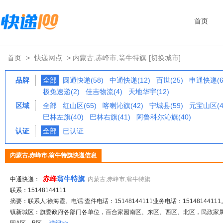
首页
首页
>
快递网点
> 内蒙古,赤峰市,翁牛特旗
[切换城市]
品牌
全部
圆通快递(58)
中通快递(12)
百世(25)
申通快递(6
极兔速递(2)
佳吉物流(4)
天地华宇(12)
区域
全部
红山区(65)
喀喇沁旗(42)
宁城县(59)
元宝山区(4
巴林左旗(40)
巴林右旗(41)
阿鲁科尔沁旗(40)
认证
全部
已认证
内蒙古,赤峰市,翁牛特旗快递信息
赤峰
翁牛特旗
中通快递：
内蒙古,赤峰市,翁牛特旗
联系：15148144111
摘要：联系人:徐海霞。电话:查件电话：15148144111业务电话：15148144111
镇新城区：旗委政府各部门各单位，百合家园南区、东区、西区、北区，民政家