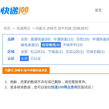
首页
首页
>
快递网点
> 内蒙古,赤峰市,翁牛特旗
[切换城市]
品牌
全部
圆通快递(58)
中通快递(12)
百世(25)
申通快递(6
极兔速递(2)
佳吉物流(4)
天地华宇(12)
区域
全部
红山区(1)
宁城县(1)
元宝山区(1)
巴林右旗(1)
认证
全部
已认证
内蒙古,赤峰市,翁牛特旗快递信息
1、抱歉，您要的数据不存在或已删除，请您重新查询。
2、更多精准数据，您可以前往
快递100网点查询
页面试试！