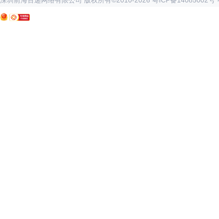
深圳前海百递网络有限公司 版权所有©2010-
2026
粤ICP备14085002号