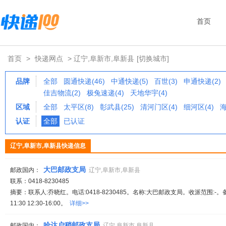
首页
首页
>
快递网点
> 辽宁,阜新市,阜新县
[切换城市]
品牌
全部
圆通快递(46)
中通快递(5)
百世(3)
申通快递(2)
佳吉物流(2)
极兔速递(4)
天地华宇(4)
区域
全部
太平区(8)
彰武县(25)
清河门区(4)
细河区(4)
海
认证
全部
已认证
辽宁,阜新市,阜新县快递信息
大巴邮政支局
邮政国内：
辽宁,阜新市,阜新县
联系：0418-8230485
摘要：联系人:乔晓红。电话:0418-8230485。名称:大巴邮政支局。收派范围:-。
11:30 12:30-16:00。
详细>>
哈达户稍邮政支局
邮政国内：
辽宁,阜新市,阜新县