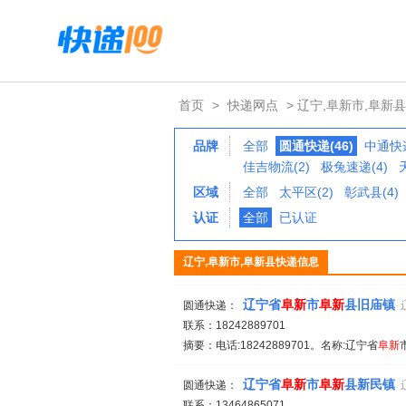
首页
>
快递网点
> 辽宁,阜新市,阜新县
品牌
全部
圆通快递(46)
中通快递
佳吉物流(2)
极兔速递(4)
区域
全部
太平区(2)
彰武县(4)
认证
全部
已认证
辽宁,阜新市,阜新县快递信息
辽宁省
阜新
市
阜新
县旧庙镇
圆通快递：
联系：18242889701
摘要：电话:18242889701。名称:辽宁省
阜新
辽宁省
阜新
市
阜新
县新民镇
圆通快递：
联系：13464865071