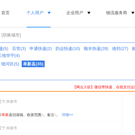
首页
个人用户
企业用户
物流服务商
[切换城市]
(5)
百世(3)
申通快递(2)
韵达快递(10)
顺丰快递(28)
德邦(27)
天地华宇(4)
细河区(5)
阜新县(35)
【网点入驻】微信寄快递，在线支付运
辽宁,阜新市
市
阜新
县旧庙镇。收派范围:-。备注:-。
详细>>
辽宁,阜新市