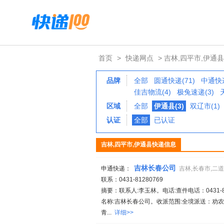
首页
>
快递网点
> 吉林,四平市,伊通县
品牌
全部
圆通快递(71)
中通快递
佳吉物流(4)
极兔速递(3)
区域
全部
伊通县(3)
双辽市(1)
认证
全部
已认证
吉林,四平市,伊通县快递信息
吉林长春公司
申通快递：
吉林,长春市,二
联系：0431-81280769
摘要：联系人:李玉林。电话:查件电话：0431-812
名称:吉林长春公司。收派范围:全境派送：劝
青...
详细>>