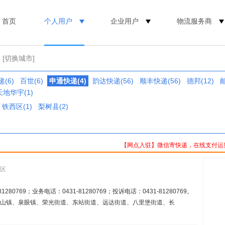
首页
个人用户
企业用户
物流服务商
[切换城市]
(6)
百世(6)
申通快递(4)
韵达快递(56)
顺丰快递(56)
德邦(12)
天地华宇(1)
铁西区(1)
梨树县(2)
【网点入驻】微信寄快递，在线支付运
道区
80769；业务电话：0431-81280769；投诉电话：0431-81280769。
农山镇、泉眼镇、荣光街道、东站街道、远达街道、八里堡街道、长