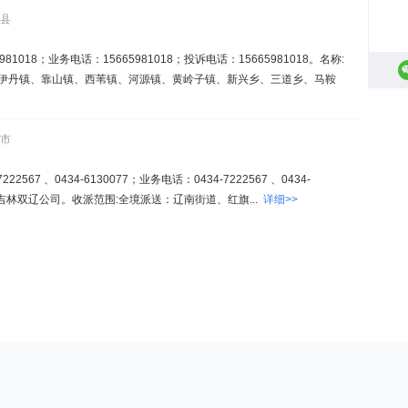
通县
1018；业务电话：15665981018；投诉电话：15665981018。名称:
、伊丹镇、靠山镇、西苇镇、河源镇、黄岭子镇、新兴乡、三道乡、马鞍
辽市
67 、0434-6130077；业务电话：0434-7222567 、0434-
。名称:吉林双辽公司。收派范围:全境派送：辽南街道、红旗...
详细>>