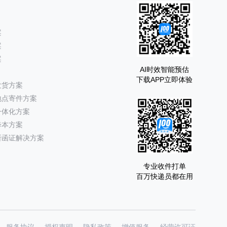
案
案
案
AI时效智能预估
下载APP立即体验
发货方案
地点寄件方案
一体化方案
降本方案
所函证解决方案
专业收件打单
百万快递员都在用