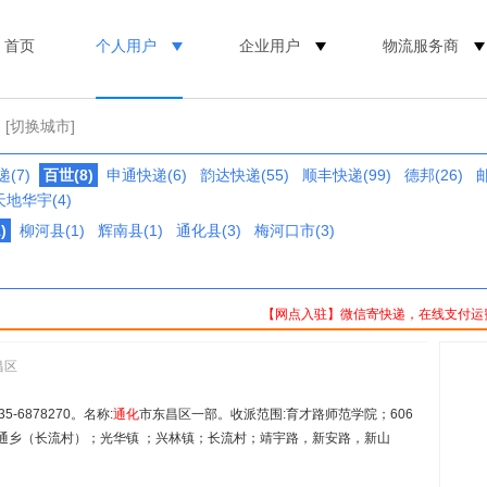
首页
个人用户
企业用户
物流服务商
[切换城市]
(7)
百世(8)
申通快递(6)
韵达快递(55)
顺丰快递(99)
德邦(26)
邮
天地华宇(4)
)
柳河县(1)
辉南县(1)
通化县(3)
梅河口市(3)
【网点入驻】微信寄快递，在线支付运
昌区
5-6878270。名称:
通化
市东昌区一部。收派范围:育才路师范学院；606
；环通乡（长流村）；光华镇 ；兴林镇；长流村；靖宇路，新安路，新山