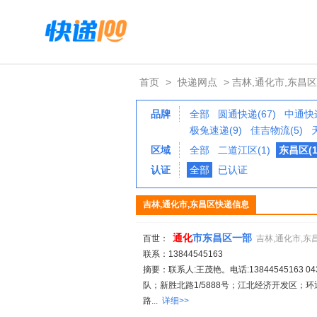
首页
>
快递网点
> 吉林,通化市,东昌区
品牌
全部
圆通快递(67)
中通快递
极兔速递(9)
佳吉物流(5)
区域
全部
二道江区(1)
东昌区(1
认证
全部
已认证
吉林,通化市,东昌区快递信息
通化
市东昌区一部
百世：
吉林,通化市,东
联系：13844545163
摘要：联系人:王茂艳。电话:13844545163 043
队；新胜北路1/5888号；江北经济开发区
路...
详细>>