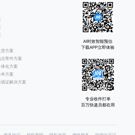
案
案
案
AI时效智能预估
下载APP立即体验
发货方案
地点寄件方案
一体化方案
降本方案
所函证解决方案
专业收件打单
百万快递员都在用