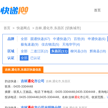
首页
首页
>
快递网点
> 吉林,通化市,东昌区
[切换城市]
品牌
全部
圆通快递(67)
中通快递(7)
百世(8)
申通快递(6)
极兔速递(9)
佳吉物流(5)
天地华宇(4)
区域
全部
二道江区(2)
东昌区(11)
柳河县(10)
辉南县(18)
认证
全部
已认证
吉林,通化市,东昌区快递信息
吉林
通化
市公司
韵达快递：
吉林,通化市,东昌区
联系：0435-3304448
摘要：联系人:王丽晶。电话:下单电话：0435-3304448,0435-3304448，查询电话：04
投诉电话：0435-3304448,0435-3304448。名称:吉林
通化
市公司。收派范围...
吉林
通化
市公司光明路分部
韵达快递：
吉林,通化市,东昌区