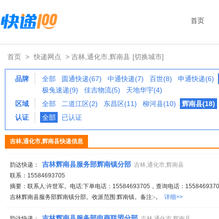
首页
首页
>
快递网点
> 吉林,通化市,辉南县
[切换城市]
品牌
全部
圆通快递(67)
中通快递(7)
百世(8)
申通快递(6)
极兔速递(9)
佳吉物流(5)
天地华宇(4)
区域
全部
二道江区(2)
东昌区(11)
柳河县(10)
辉南县(18)
认证
全部
已认证
吉林,通化市,辉南县快递信息
吉林辉南县服务部辉南镇分部
韵达快递：
吉林,通化市,辉南县
联系：15584693705
摘要：联系人:许世军。电话:下单电话：15584693705，查询电话：1558469370
吉林辉南县服务部辉南镇分部。收派范围:辉南镇。备注:-。
详细>>
吉林辉南县服务部电商联盟分部
韵达快递：
吉林,通化市,辉南县