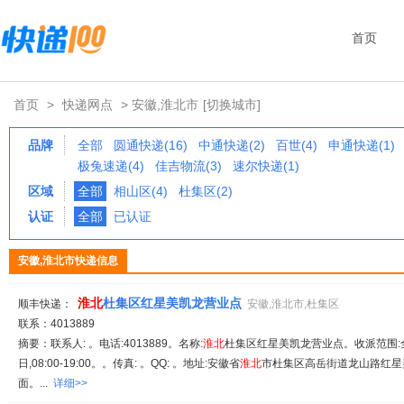
首页
首页
>
快递网点
> 安徽,淮北市
[切换城市]
品牌
全部
圆通快递(16)
中通快递(2)
百世(4)
申通快递(1)
极兔速递(4)
佳吉物流(3)
速尔快递(1)
区域
全部
相山区(4)
杜集区(2)
认证
全部
已认证
安徽,淮北市快递信息
淮北
杜集区红星美凯龙营业点
顺丰快递：
安徽,淮北市,杜集区
联系：4013889
摘要：联系人: 。电话:4013889。名称:
淮北
杜集区红星美凯龙营业点。收派范围:
日,08:00-19:00。。传真: 。QQ: 。地址:安徽省
淮北
市杜集区高岳街道龙山路红星美凯
面。...
详细>>