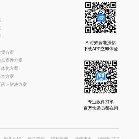
案
案
案
AI时效智能预估
下载APP立即体验
发货方案
地点寄件方案
一体化方案
降本方案
所函证解决方案
专业收件打单
百万快递员都在用