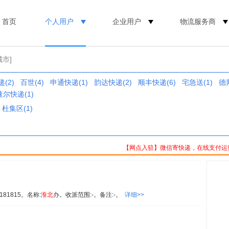
首页
个人用户
企业用户
物流服务商
城市]
(2)
百世(4)
申通快递(1)
韵达快递(2)
顺丰快递(6)
宅急送(1)
德邦
速尔快递(1)
杜集区(1)
【网点入驻】微信寄快递，在线支付运
81815。名称:
淮北
办。收派范围:-。备注:-。
详细>>