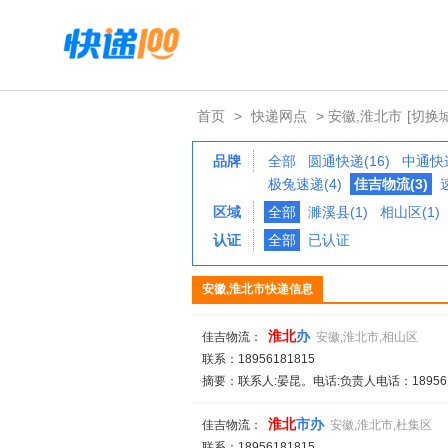
首页
>
快递网点
> 安徽,淮北市
[切换
品牌
全部
圆通快递(16)
中通快递
极兔速递(4)
佳吉物流(3)
区域
全部
濉溪县(1)
相山区(1)
认证
全部
已认证
安徽,淮北市快递信息
淮北
办
佳吉物流：
安徽,淮北市,相山区
联系：18956181815
摘要：联系人:晏昆。电话:负责人电话：189561
淮北
市办
佳吉物流：
安徽,淮北市,杜集区
联系：18956181815