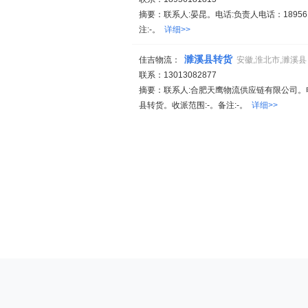
摘要：联系人:晏昆。电话:负责人电话：1895618
注:-。
详细>>
濉溪县转货
佳吉物流：
安徽,淮北市,濉溪县
联系：13013082877
摘要：联系人:合肥天鹰物流供应链有限公司。电话:负
县转货。收派范围:-。备注:-。
详细>>