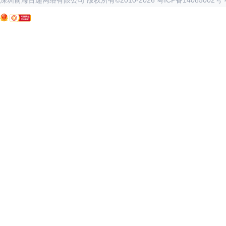
深圳前海百递网络有限公司 版权所有©2010-
2026
粤ICP备14085002号