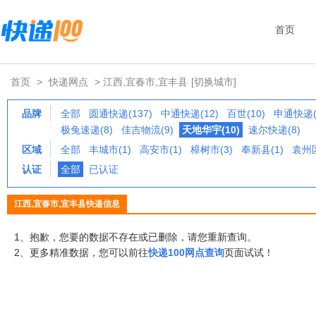
首页
首页
>
快递网点
> 江西,宜春市,宜丰县
[切换城市]
品牌
全部
圆通快递(137)
中通快递(12)
百世(10)
申通快递(
极兔速递(8)
佳吉物流(9)
天地华宇(10)
速尔快递(8)
区域
全部
丰城市(1)
高安市(1)
樟树市(3)
奉新县(1)
袁州区
认证
全部
已认证
江西,宜春市,宜丰县快递信息
1、抱歉，您要的数据不存在或已删除，请您重新查询。
2、更多精准数据，您可以前往
快递100网点查询
页面试试！