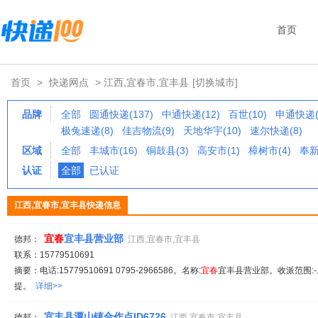
首页
首页
>
快递网点
> 江西,宜春市,宜丰县
[切换城市]
品牌
全部
圆通快递(137)
中通快递(12)
百世(10)
申通快递(
极兔速递(8)
佳吉物流(9)
天地华宇(10)
速尔快递(8)
区域
全部
丰城市(16)
铜鼓县(3)
高安市(1)
樟树市(4)
奉新
认证
全部
已认证
江西,宜春市,宜丰县快递信息
宜春
宜丰县营业部
德邦：
江西,宜春市,宜丰县
联系：15779510691
摘要：电话:15779510691 0795-2966586。名称:
宜春
宜丰县营业部。收派范围:-
提。
详细>>
宜丰县潭山镇合作点ID6726
德邦：
江西,宜春市,宜丰县