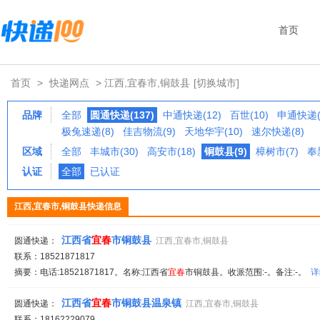
首页
首页
>
快递网点
> 江西,宜春市,铜鼓县
[切换城市]
品牌
全部
圆通快递(137)
中通快递(12)
百世(10)
申通快递(
极兔速递(8)
佳吉物流(9)
天地华宇(10)
速尔快递(8)
区域
全部
丰城市(30)
高安市(18)
铜鼓县(9)
樟树市(7)
奉
认证
全部
已认证
江西,宜春市,铜鼓县快递信息
江西省
宜春
市铜鼓县
圆通快递：
江西,宜春市,铜鼓县
联系：18521871817
摘要：电话:18521871817。名称:江西省
宜春
市铜鼓县。收派范围:-。备注:-。
详
江西省
宜春
市铜鼓县温泉镇
圆通快递：
江西,宜春市,铜鼓县
联系：18162229079