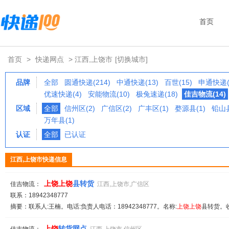
首页
首页
>
快递网点
> 江西,上饶市
[切换城市]
品牌
全部
圆通快递(214)
中通快递(13)
百世(15)
申通快递(
优速快递(4)
安能物流(10)
极兔速递(18)
佳吉物流(14)
区域
全部
信州区(2)
广信区(2)
广丰区(1)
婺源县(1)
铅山县
万年县(1)
认证
全部
已认证
江西,上饶市快递信息
上饶
上饶
县转货
佳吉物流：
江西,上饶市,广信区
联系：18942348777
摘要：联系人:王楠。电话:负责人电话：18942348777。名称:
上饶
上饶
县转货。收
上饶
转货网点