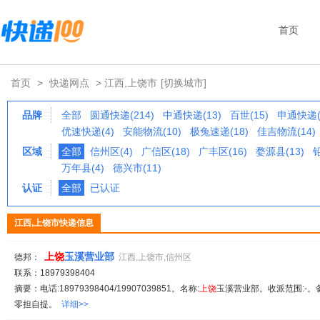
首页
首页
>
快递网点
> 江西,上饶市
[切换城市]
品牌
全部
圆通快递(214)
中通快递(13)
百世(15)
申通快递(
优速快递(4)
安能物流(10)
极兔速递(18)
佳吉物流(14)
区域
全部
信州区(4)
广信区(18)
广丰区(16)
婺源县(13)
铅
万年县(4)
德兴市(11)
认证
全部
已认证
江西,上饶市快递信息
上饶
玉溪营业部
德邦：
江西,上饶市,信州区
联系：18979398404
摘要：电话:18979398404/19907039851。名称:
上饶
玉溪营业部。收派范围:-。
零担自提。
详细>>