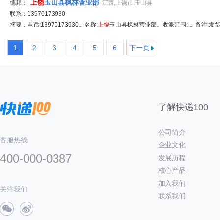
上饶
玉山县枫林营业部
德邦：
江西,上饶市,玉山县
联系：13970173930
摘要：电话:13970173930。名称:
上饶
玉山县枫林营业部。收派范围:-。备注:发
1
2
3
4
5
6
下一页
了解快递100
公司简介
客服热线
企业文化
400-000-0387
发展历程
核心产品
加入我们
关注我们
联系我们