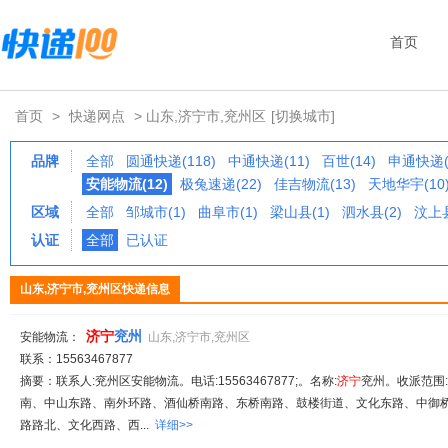
首页
首页
>
快递网点
> 山东,济宁市,兖州区
[切换城市]
品牌
全部
圆通快递(118)
中通快递(11)
百世(14)
申通快递(
安能物流(12)
极兔速递(22)
佳吉物流(13)
天地华宇(10
区域
全部
邹城市(1)
曲阜市(1)
梁山县(1)
泗水县(2)
汶上县
认证
全部
已认证
山东,济宁市,兖州区快递信息
济
宁
兖州
安能物流：
山东,济宁市,兖州区
联系：15563467877
摘要：联系人:兖州区安能物流。电话:15563467877;。名称:
济
宁
兖州。收派范围
南、中山东路、南外环路、酒仙桥南路、东桥南路、鼓楼街道、文化东路、中御
路路北、文化西路、西...
详细>>