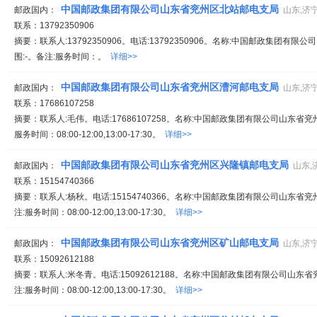
中国邮政集团有限公司山东省兖州区北站邮电支局
邮政国内：
山东,济
联系：13792350906
摘要：联系人:13792350906。电话:13792350906。名称:中国邮政集团
围:-。备注:服务时间：。
详细>>
中国邮政集团有限公司山东省兖州区漕河邮电支局
邮政国内：
山东,济
联系：17686107258
摘要：联系人:毛伟。电话:17686107258。名称:中国邮政集团有限公司山东省
服务时间：08:00-12:00,13:00-17:30。
详细>>
中国邮政集团有限公司山东省兖州区兴隆镇邮电支局
邮政国内：
山东,
联系：15154740366
摘要：联系人:杨秋。电话:15154740366。名称:中国邮政集团有限公司山东省
注:服务时间：08:00-12:00,13:00-17:30。
详细>>
中国邮政集团有限公司山东省兖州区矿山邮电支局
邮政国内：
山东,济
联系：15092612188
摘要：联系人:米冬青。电话:15092612188。名称:中国邮政集团有限公司山东
注:服务时间：08:00-12:00,13:00-17:30。
详细>>