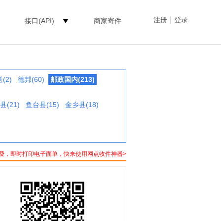
|
注册
登录
接口(API)
商家寄件
(2)
德邦(60)
邮政国内(213)
县(21)
鱼台县(15)
金乡县(18)
费，即时打印电子面单，快来使用网点收件神器>