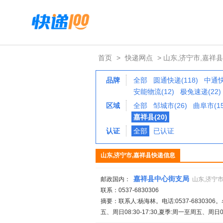
首页
>
快递网点
> 山东,济宁市,嘉祥县
品牌
全部
圆通快递(118)
中通快
安能物流(12)
极兔速递(22)
区域
全部
邹城市(26)
曲阜市(15
嘉祥县(20)
认证
全部
已认证
山东,济宁市,嘉祥县快递信息
嘉祥县中心街支局
邮政国内：
山东,济宁市
联系：0537-6830306
摘要：联系人:杨海林。电话:0537-68303
五、周日08:30-17:30,夏季:周一至周五、周日08