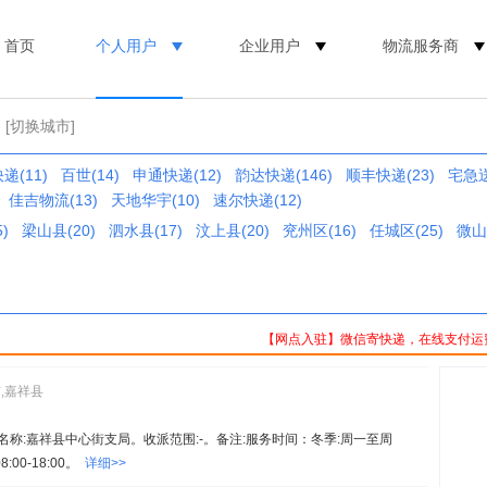
首页
个人用户
企业用户
物流服务商
[切换城市]
递(11)
百世(14)
申通快递(12)
韵达快递(146)
顺丰快递(23)
宅急送
佳吉物流(13)
天地华宇(10)
速尔快递(12)
)
梁山县(20)
泗水县(17)
汶上县(20)
兖州区(16)
任城区(25)
微山
【网点入驻】微信寄快递，在线支付运
,嘉祥县
06。名称:嘉祥县中心街支局。收派范围:-。备注:服务时间：冬季:周一至周
:00-18:00。
详细>>