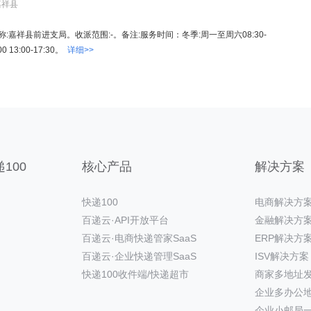
嘉祥县
。名称:嘉祥县前进支局。收派范围:-。备注:服务时间：冬季:周一至周六08:30-
00 13:00-17:30。
详细>>
100
核心产品
解决方案
快递100
电商解决方
百递云·API开放平台
金融解决方
百递云·电商快递管家SaaS
ERP解决方
百递云·企业快递管理SaaS
ISV解决方案
快递100收件端/快递超市
商家多地址
企业多办公
企业小邮局