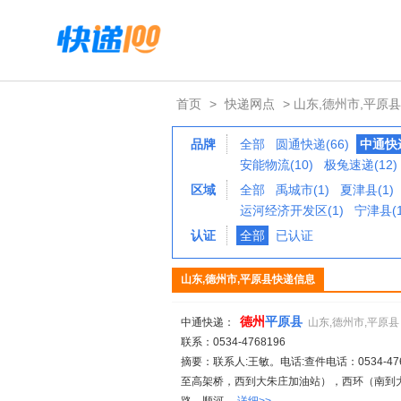
首页
>
快递网点
> 山东,德州市,平原县
品牌
全部
圆通快递(66)
中通快递
安能物流(10)
极兔速递(12)
区域
全部
禹城市(1)
夏津县(1)
运河经济开发区(1)
宁津县(1
认证
全部
已认证
山东,德州市,平原县快递信息
德州
平原县
中通快递：
山东,德州市,平原县
联系：0534-4768196
摘要：联系人:王敏。电话:查件电话：0534-4768
至高架桥，西到大朱庄加油站），西环（南到