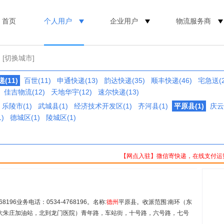
首页
个人用户
企业用户
物流服务商
[切换城市]
(11)
百世(11)
申通快递(13)
韵达快递(35)
顺丰快递(46)
宅急送(2
佳吉物流(12)
天地华宇(12)
速尔快递(13)
乐陵市(1)
武城县(1)
经济技术开发区(1)
齐河县(1)
平原县(1)
庆云
)
德城区(1)
陵城区(1)
【网点入驻】微信寄快递，在线支付运
196业务电话：0534-4768196。名称:
德州
平原县。收派范围:南环（东
大朱庄加油站，北到龙门医院）青年路，车站街，十号路，六号路，七号