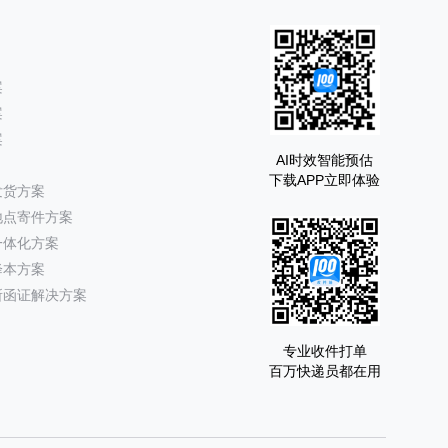
案
案
案
AI时效智能预估
下载APP立即体验
发货方案
地点寄件方案
一体化方案
降本方案
所函证解决方案
专业收件打单
百万快递员都在用