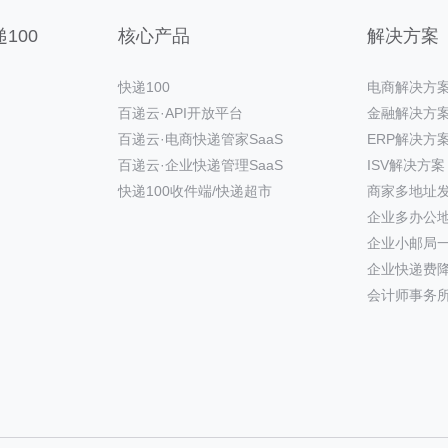
100
核心产品
解决方案
快递100
电商解决方
百递云·API开放平台
金融解决方
百递云·电商快递管家SaaS
ERP解决方
百递云·企业快递管理SaaS
ISV解决方案
快递100收件端/快递超市
商家多地址
企业多办公
企业小邮局
企业快递费
会计师事务