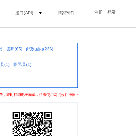
|
注册
登录
接口(API)
商家寄件
)
德邦(65)
邮政国内(236)
县(1)
临邑县(1)
费，即时打印电子面单，快来使用网点收件神器>