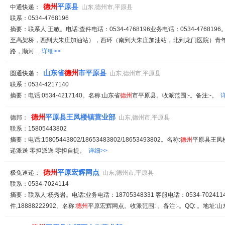
德州
平原县
中通快递：
山东,德州市,平原县
联系：0534-4768196
摘要：联系人:王敏。电话:查件电话：0534-4768196业务电话：0534-4768196
至高架桥，西到大朱庄加油站），西环（南到大朱庄加油站，北到龙门医院）青
路，顺河...
详细>>
山东省
德州
市平原县
圆通快递：
山东,德州市,平原县
联系：0534-4217140
摘要：电话:0534-4217140。名称:山东省
德州
市平原县。收派范围:-。备注:-。
德州
平原县王凤楼镇营业部
德邦：
山东,德州市,平原县
联系：15805443802
摘要：电话:15805443802/18653483802/18653493802。名称:
德州
平原县王凤楼
递派送 零担派送 零担自提。
详细>>
德州
平原宏辉网点
极兔速递：
山东,德州市,平原县
联系：0534-7024114
摘要：联系人:杨秀岩。电话:业务电话：18705348331 客服电话：0534-7024114,1
件,18888222992。名称:
德州
平原宏辉网点。收派范围: 。备注:-。QQ: 。地址:山