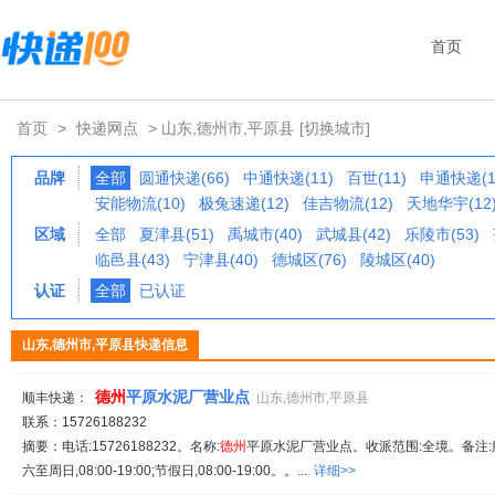
首页
首页
>
快递网点
> 山东,德州市,平原县
[切换城市]
品牌
全部
圆通快递(66)
中通快递(11)
百世(11)
申通快递(1
安能物流(10)
极兔速递(12)
佳吉物流(12)
天地华宇(12
区域
全部
夏津县(51)
禹城市(40)
武城县(42)
乐陵市(53)
临邑县(43)
宁津县(40)
德城区(76)
陵城区(40)
认证
全部
已认证
山东,德州市,平原县快递信息
德州
平原水泥厂营业点
顺丰快递：
山东,德州市,平原县
联系：15726188232
摘要：电话:15726188232。名称:
德州
平原水泥厂营业点。收派范围:全境。备注:服务时
六至周日,08:00-19:00;节假日,08:00-19:00。。...
详细>>