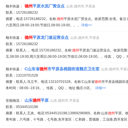
德州
平原水泥厂营业点
顺丰快递：
山东,德州市,平原县
联系：15726188232
摘要：电话:15726188232。名称:
德州
平原水泥厂营业点。收派范围:全境。备注:服务时
六至周日,08:00-19:00;节假日,08:00-19:00。。...
详细>>
德州
平原龙门速运营业点
顺丰快递：
山东,德州市,平原县
联系：15726188232
摘要：联系人: 。电话:15726188232。名称:
德州
平原龙门速运营业点。收派范围:
五,08:00-19:00;周六至周日,08:00-19:00;节假日,08:00-19:00。。传真: 。QQ: 。
C山东省
德州
市平原县桃园街道魏庄卫生室
顺丰快递：
山东,德州市,平原
联系：13210701528
摘要：联系人:马立平。电话:13210701528。名称:C山东省
德州
市平原县桃园街道
务时间：08:00--19:16。。传真: 。QQ: 。地址:魏庄小区。
详细>>
山东
德州
平原
安能物流：
山东,德州市,平原县
联系：05344510198
摘要：联系人:王炎。电话:05344510198;13969296969。名称:山东
德州
平原。
青年路，六号路，十号路，七号路;东开发区：仁和路，晋德路，工业路;西开发区：