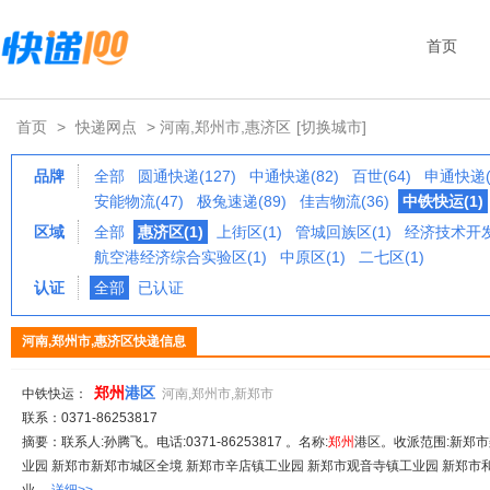
首页
首页
>
快递网点
> 河南,郑州市,惠济区
[切换城市]
品牌
全部
圆通快递(127)
中通快递(82)
百世(64)
申通快递(
安能物流(47)
极兔速递(89)
佳吉物流(36)
中铁快运(1)
区域
全部
惠济区(1)
上街区(1)
管城回族区(1)
经济技术开发
航空港经济综合实验区(1)
中原区(1)
二七区(1)
认证
全部
已认证
河南,郑州市,惠济区快递信息
郑州
港区
中铁快运：
河南,郑州市,新郑市
联系：0371-86253817
摘要：联系人:孙腾飞。电话:0371-86253817 。名称:
郑州
港区。收派范围:新郑
业园 新郑市新郑市城区全境 新郑市辛店镇工业园 新郑市观音寺镇工业园 新郑市